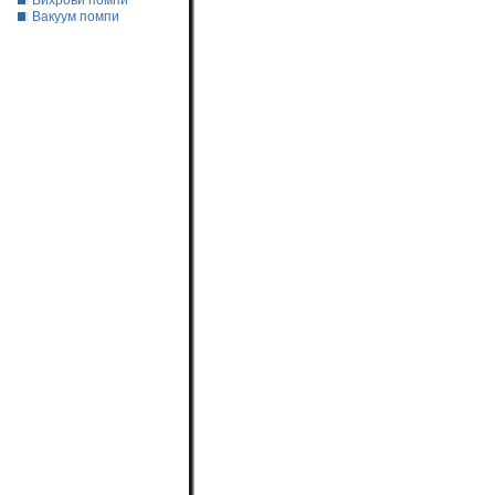
Вихрови помпи
Вакуум помпи