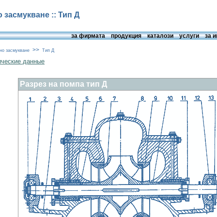
засмукване :: Тип Д
за фирмата
продукция
каталози
услуги
за 
>>
но засмукване
Тип Д
ические данные
Разрез на помпа тип Д