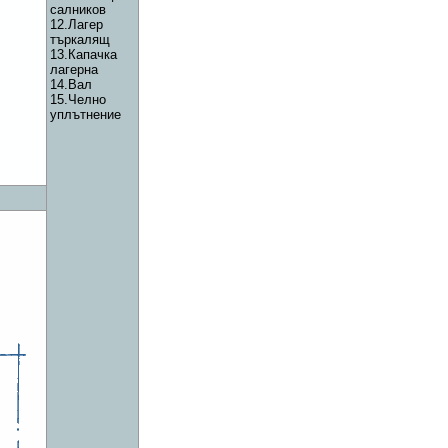
салников
12.Лагер
търкалящ
13.Капачка
лагерна
14.Вал
15.Челно
уплътнение