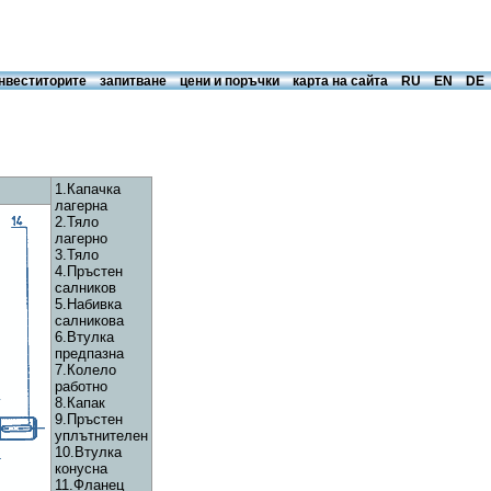
инвеститорите
запитване
цени и поръчки
карта на сайта
RU
EN
DE
1.Капачка
лагерна
2.Тяло
лагерно
3.Тяло
4.Пръстен
салников
5.Набивка
салникова
6.Втулка
предпазна
7.Колело
работно
8.Капак
9.Пръстен
уплътнителен
10.Втулка
конусна
11.Фланец