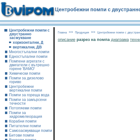
Центробежни помпи с двустранно 
Центробежни помпи с
>>
>>
Главна
Продукция
Центробежни помпи с двустран
двустранно
засмукване
описание
разрез на помпа
диаграма
техн
хоризонтални, Д
вертикални, ДВ
Многостъпални помпи
Едностъпални помпи
Помпени агрегати с
двигатели с вътрешно
горене 'ВАМО'
Химически помпи
Помпи за дизелово
гориво
Центробежни
вертикални помпи
Помпи за гореща вода
Помпи за замърсени
течности
Потопяеми помпи
Помпи за
хидромелеорация
Корабни помпи
Питателни помпи
Самозасмукващи помпи
Битови помпи