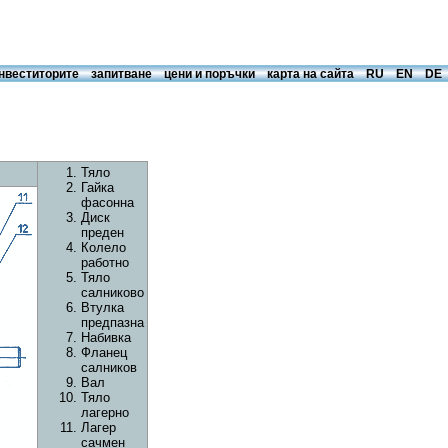
инвеститорите
запитване
цени и поръчки
карта на сайта
RU
EN
DE
Тяло
Гайка
фасонна
Диск
преден
Колело
работно
Тяло
салниково
Втулка
предпазна
Набивка
Фланец
салников
Вал
Тяло
лагерно
Лагер
сачмен