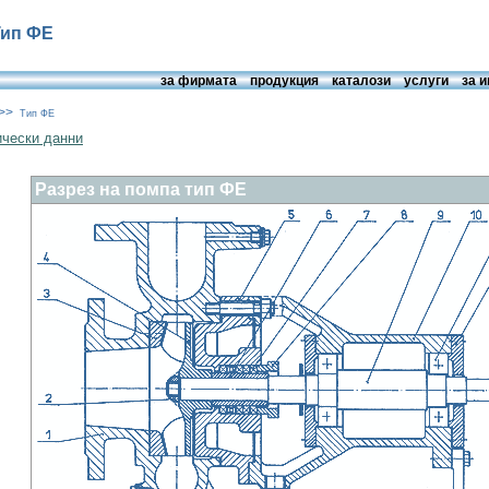
Тип ФЕ
за фирмата
продукция
каталози
услуги
за 
>>
Тип ФЕ
ически данни
Разрез на помпа тип ФЕ