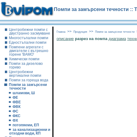
Помпи за замърсени течности :: 
Центробежни помпи с
>>
>>
Главна
Продукция
Помпи за замърсени течности
двустранно засмукване
Многостъпални помпи
описание
разрез на помпа
диаграма
техн
Едностъпални помпи
Помпени агрегати с
двигатели с вътрешно
горене 'ВАМО'
Химически помпи
Помпи за дизелово
гориво
Центробежни
вертикални помпи
Помпи за гореща вода
Помпи за замърсени
течности
шламови, Ш
ФЕ
ФВЕ
ФВК
ФС
ФКС
ФХ
потопяеми, ЕП
за канализационни и
отходни води, КП