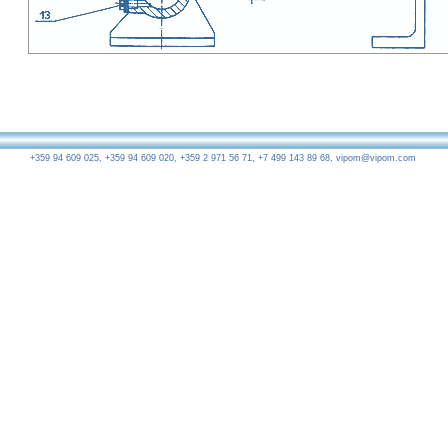
+359 94 609 025, +359 94 609 020, +359 2 971 56 71, +7 499 143 89 68,
vipom@vipom.com