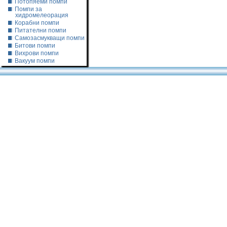
Потопяеми помпи
Помпи за
хидромелеорация
Корабни помпи
Питателни помпи
Самозасмукващи помпи
Битови помпи
Вихрови помпи
Вакуум помпи