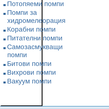
Потопяеми помпи
Помпи за
хидромелеорация
Корабни помпи
Питателни помпи
Самозасмукващи
помпи
Битови помпи
Вихрови помпи
Вакуум помпи