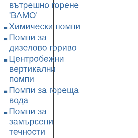
вътрешно горене
'ВАМО'
Химически помпи
Помпи за
дизелово гориво
Центробежни
вертикални
помпи
Помпи за гореща
вода
Помпи за
замърсени
течности